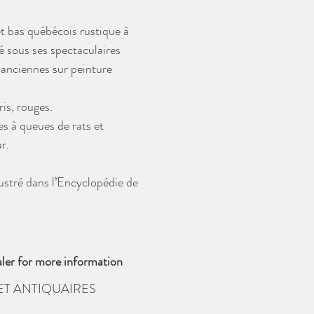
t bas québécois rustique à
é sous ses spectaculaires
 anciennes sur peinture
ris, rouges.
s à queues de rats et
r.
llustré dans l’Encyclopédie de
ler for more information
ET ANTIQUAIRES