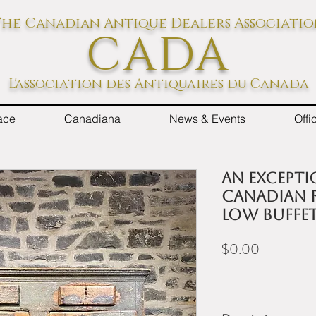
he Canadian Antique Dealers Associati
CADA
L'association des Antiquaires du Canada
ace
Canadiana
News & Events
Off
An excepti
Canadian r
low buffet
Price
$0.00