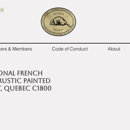
on
icers & Members
Code of Conduct
About
onal French
ustic painted
, Quebec c1800