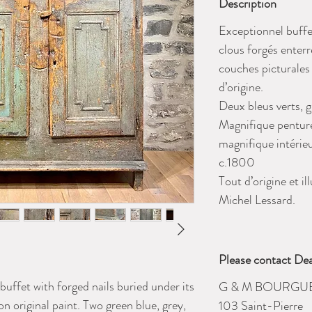
Description
Exceptionnel buffe
clous forgés enterr
couches picturales
d’origine.
Deux bleus verts, g
Magnifique penture
magnifique intérieu
c.1800
Tout d’origine et i
Michel Lessard.
Please contact Dea
uffet with forged nails buried under its
G & M BOURGU
on original paint. Two green blue, grey,
103 Saint-Pierre