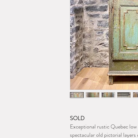
SOLD
Exceptional rustic Quebec low b
spectacular old pictorial layers 