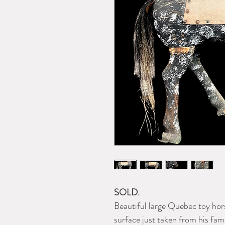
SOLD.
Beautiful large Quebec toy hors
surface just taken from his fam