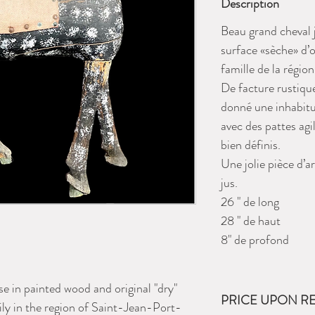
Description
Beau grand cheval 
surface «sèche» d’o
famille de la régio
De facture rustique 
donné une inhabit
avec des pattes ag
bien définis.
Une jolie pièce d’a
jus.
26 " de long
28 " de haut
8" de profond
e in painted wood and original "dry"
PRICE UPON R
ily in the region of Saint-Jean-Port-