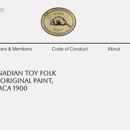
on
icers & Members
Code of Conduct
About
nadian toy folk
 original paint,
rca 1900