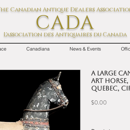
he Canadian Antique Dealers Associati
CADA
L'association des Antiquaires du Canada
ace
Canadiana
News & Events
Off
A large Ca
art horse,
Quebec, ci
Price
$0.00