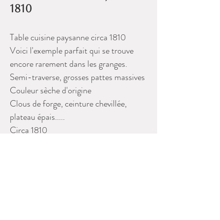
1810
Table cuisine paysanne circa 1810
Voici l'exemple parfait qui se trouve
encore rarement dans les granges.
Semi-traverse, grosses pattes massives
Couleur sèche d'origine
Clous de forge, ceinture chevillée,
plateau épais.....
Circa 1810
Please contact Dealer for more
information
Antiquité S.G.
641 Rue St Pierre,
Terrebonne, QC J6W 1C7